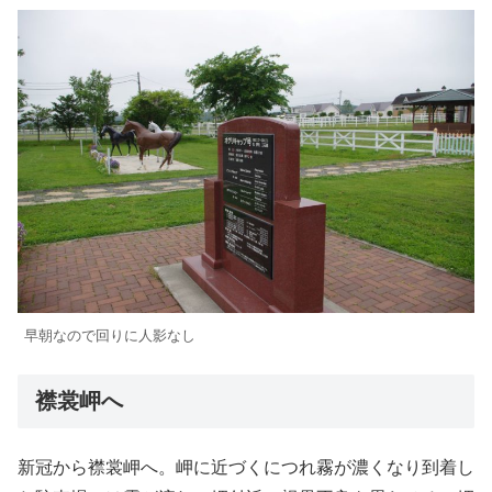
早朝なので回りに人影なし
襟裳岬へ
新冠から襟裳岬へ。岬に近づくにつれ霧が濃くなり到着し