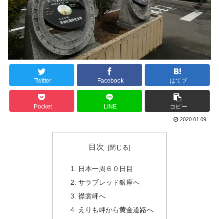
Twitter
Facebook
はてブ
Pocket
LINE
コピー
2020.01.09
目次
日本一周６０日目
サラブレッド銀座へ
襟裳岬へ
えりも岬から黄金道路へ