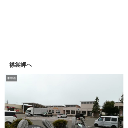
襟裳岬へ
車中泊