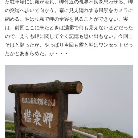
た駐車場には霧が流れ、岬付近の視界不良を思わせる。岬
の突端へ歩いて向かう。霧に見え隠れする風景をカメラに
納める。やはり霧で岬の全容を見ることができない。実
は、前回ここに来たときは濃霧で何も見えないほどだった
ので、えりも岬に関して全く記憶も思い出もない。今回こ
そはと願ったが、やっぱり今回も霧と岬はワンセットだっ
たかとあきらめた。が・・・