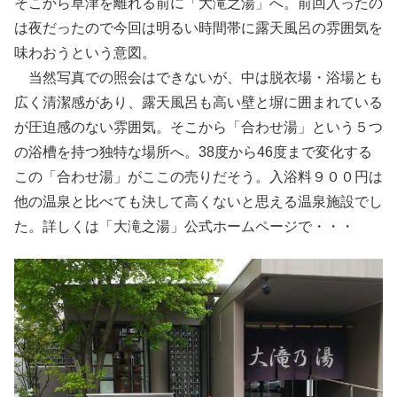
そこから草津を離れる前に「大滝之湯」へ。前回入ったの
は夜だったので今回は明るい時間帯に露天風呂の雰囲気を
味わおうという意図。
当然写真での照会はできないが、中は脱衣場・浴場とも
広く清潔感があり、露天風呂も高い壁と塀に囲まれている
が圧迫感のない雰囲気。そこから「合わせ湯」という５つ
の浴槽を持つ独特な場所へ。38度から46度まで変化する
この「合わせ湯」がここの売りだそう。入浴料９００円は
他の温泉と比べても決して高くないと思える温泉施設でし
た。詳しくは「大滝之湯」公式ホームページで・・・