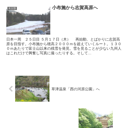
小布施から志賀高原へ
未分類
日本一周 ２５日目 ５月１７日（木） 再始動、とばかりに志賀高
原を目指す。小布施から穂高２０００ｍを超えていくルート。１３０
０ｍあたりで富士山以来の残雪を発見。雪を見ることが少ない九州人
はこれだけで興奮し写真に撮ったりする。そして...
草津温泉「西の河原公園」へ