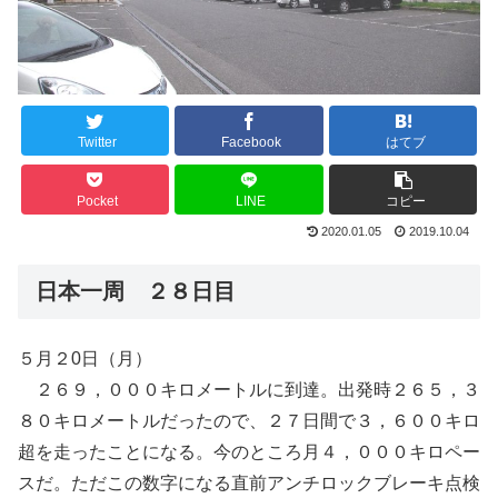
Twitter
Facebook
はてブ
Pocket
LINE
コピー
2020.01.05
2019.10.04
日本一周 ２８日目
５月２0日（月）
２６９，０００キロメートルに到達。出発時２６５，３
８０キロメートルだったので、２７日間で３，６００キロ
超を走ったことになる。今のところ月４，０００キロペー
スだ。ただこの数字になる直前アンチロックブレーキ点検