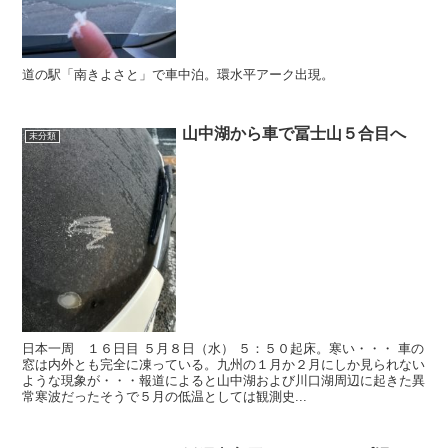
道の駅「南きよさと」で車中泊。環水平アーク出現。
山中湖から車で冨士山５合目へ
未分類
日本一周 １６日目 ５月８日（水） ５：５０起床。寒い・・・ 車の
窓は内外とも完全に凍っている。九州の１月か２月にしか見られない
ような現象が・・・報道によると山中湖および川口湖周辺に起きた異
常寒波だったそうで５月の低温としては観測史...