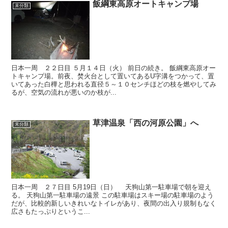
飯綱東高原オートキャンプ場
未分類
日本一周 ２２日目 ５月１４日（火） 前日の続き。 飯綱東高原オー
トキャンプ場。前夜、焚火台として置いてあるU字溝をつかって、置
いてあった白樺と思われる直径５～１０センチほどの枝を燃やしてみ
るが、空気の流れが悪いのか枝が...
草津温泉「西の河原公園」へ
未分類
日本一周 ２７日目 5月19日（日） 天狗山第一駐車場で朝を迎え
る。 天狗山第一駐車場の遠景 この駐車場はスキー場の駐車場のよう
だが、比較的新しいきれいなトイレがあり、夜間の出入り規制もなく
広さもたっぷりというこ...