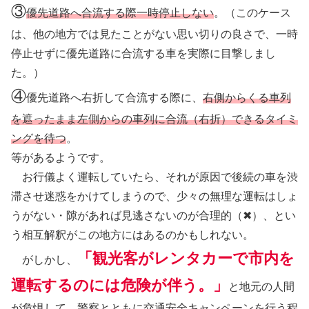
③
優先道路へ合流する際一時停止しない
。（このケース
は、他の地方では見たことがない思い切りの良さで、一時
停止せずに優先道路に合流する車を実際に目撃しまし
た。）
④
優先道路へ右折して合流する際に、
右側からくる車列
を遮ったまま左側からの車列に合流（右折）できるタイミ
ングを待つ
。
等があるようです。
お行儀よく運転していたら、それが原因で後続の車を渋
滞させ迷惑をかけてしまうので、少々の無理な運転はしょ
うがない・隙があれば見逃さないのが合理的（✖）、とい
う相互解釈がこの地方にはあるのかもしれない。
「観光客がレンタカーで市内を
がしかし、
運転するのには危険が伴う。」
と地元の人間
が危惧して、警察とともに交通安全キャンペーンを行う程