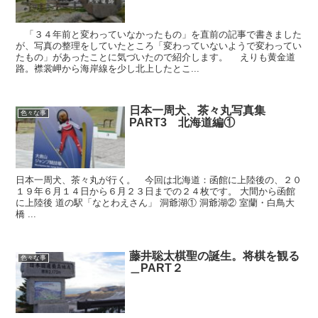
「３４年前と変わっていなかったもの」を直前の記事で書きました
が、写真の整理をしていたところ「変わっていないようで変わってい
たもの」があったことに気づいたので紹介します。 えりも黄金道
路。襟裳岬から海岸線を少し北上したとこ...
日本一周犬、茶々丸写真集
色々な事
PART3 北海道編①
日本一周犬、茶々丸が行く。 今回は北海道：函館に上陸後の、２０
１９年６月１４日から６月２３日までの２４枚です。 大間から函館
に上陸後 道の駅「なとわえさん」 洞爺湖① 洞爺湖② 室蘭・白鳥大
橋 ...
藤井聡太棋聖の誕生。将棋を観る
色々な事
＿PART２