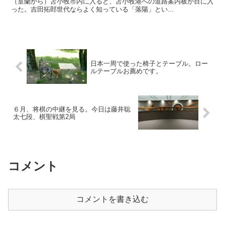
（室蘭から）苫小牧市内に入ると、苫小牧港への道路案内板が目に入
った。吉田拓郎世代ならよく知っている「落陽」とい...
日本一周で使った椅子とテーブル。ロー
ルテーブルお薦めです。
６月、将棋の中継を見る。今日は藤井聡
太七段、棋聖戦第2局
コメント
コメントを書き込む