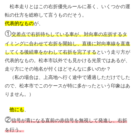
松本走りとはこの右折優先ルールに基く、いくつかの運
転の仕方を総称して言うものだそう。
代表的なもの
が、
①
交差点で右折待ちしている車が、対向車の左折するタ
イミングに合わせて右折を開始し、直後に対向車線を直進
してくる後続車をかわして右折を完了する
という走り方が
代表的なもの。松本市以外でも見かける光景ではあるが、
走り方にその地名が付くほどそんなに多いのか？
（私の場合は、上高地へ行く途中で通過しただけでした
ので、松本市でこのケースが特に多かったという印象はあ
りません。）
他にも
、
②
信号が青になる直前の赤信号を無視して発進し、右折
を行う。