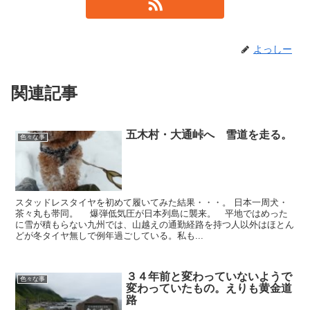
よっしー
関連記事
五木村・大通峠へ 雪道を走る。
色々な事
スタッドレスタイヤを初めて履いてみた結果・・・。 日本一周犬・
茶々丸も帯同。 爆弾低気圧が日本列島に襲来。 平地ではめった
に雪が積もらない九州では、山越えの通勤経路を持つ人以外はほとん
どが冬タイヤ無しで例年過ごしている。私も...
３４年前と変わっていないようで
色々な事
変わっていたもの。えりも黄金道
路