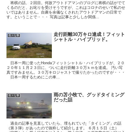
将棋の話、２回目。何故アウトドアマンのブログに将棋の話がでて
くるのだと、お叱りを受けそうですが、これはコロナのせいで私のせ
いではありません。自粛を余儀なくされたアウトドアマンの日常で
す。ということで・・・ 写真は記事と少ししか関係...
走行距離30万キロ達成！フィット
色々な事
シャトル・ハイブリッド。
日本一周に使ったHondaフィットシャトル・ハイブリッドが、２０
２０年１１月２３日に、ついに走行距離３０万ｋｍを達成。 汚い写
真ですみません。３０万キロジャストで撮りたかったのですが・・・
日本一周するためにこの車...
雨の苫小牧で、グッドタイミング
色々な事
だった話
過去の記事を見直していたら、埋もれていた「タイミング」の話
（第３弾）があったので抜粋して紹介します。 ６月１５日（土）