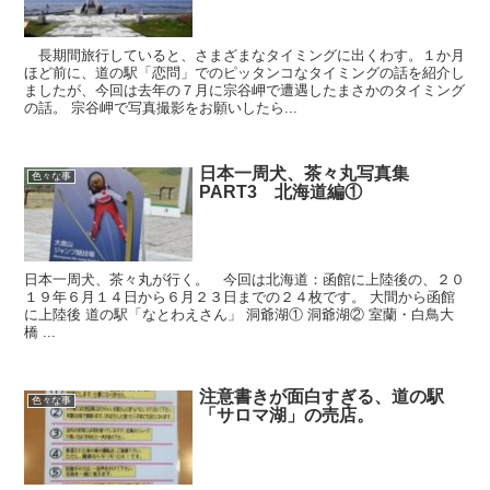
長期間旅行していると、さまざまなタイミングに出くわす。１か月
ほど前に、道の駅「恋問」でのピッタンコなタイミングの話を紹介し
ましたが、今回は去年の７月に宗谷岬で遭遇したまさかのタイミング
の話。 宗谷岬で写真撮影をお願いしたら...
日本一周犬、茶々丸写真集
色々な事
PART3 北海道編①
日本一周犬、茶々丸が行く。 今回は北海道：函館に上陸後の、２０
１９年６月１４日から６月２３日までの２４枚です。 大間から函館
に上陸後 道の駅「なとわえさん」 洞爺湖① 洞爺湖② 室蘭・白鳥大
橋 ...
注意書きが面白すぎる、道の駅
色々な事
「サロマ湖」の売店。