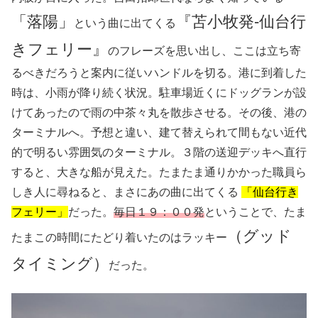
「落陽」
『苫小牧発‐仙台行
という曲に出てくる
きフェリー』
のフレーズを思い出し、ここは立ち寄
るべきだろうと案内に従いハンドルを切る。港に到着した
時は、小雨が降り続く状況。駐車場近くにドッグランが設
けてあったので雨の中茶々丸を散歩させる。その後、港の
ターミナルへ。予想と違い、建て替えられて間もない近代
的で明るい雰囲気のターミナル。３階の送迎デッキへ直行
すると、大きな船が見えた。たまたま通りかかった職員ら
しき人に尋ねると、まさにあの曲に出てくる
「仙台行き
フェリー」
だった。
毎日１９：００発
ということで、たま
（グッド
たまこの時間にたどり着いたのはラッキー
タイミング）
だった。