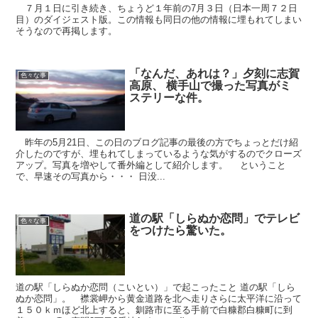
７月１日に引き続き、ちょうど１年前の7月３日（日本一周７２日
目）のダイジェスト版。この情報も同日の他の情報に埋もれてしまい
そうなので再掲します。
「なんだ、あれは？」夕刻に志賀
色々な事
高原、 横手山で撮った写真がミ
ステリーな件。
昨年の5月21日、この日のブログ記事の最後の方でちょっとだけ紹
介したのですが、埋もれてしまっているような気がするのでクローズ
アップ。写真を増やして番外編として紹介します。 ということ
で、早速その写真から・・・ 日没...
道の駅「しらぬか恋問」でテレビ
色々な事
をつけたら驚いた。
道の駅「しらぬか恋問（こいとい）」で起こったこと 道の駅「しら
ぬか恋問」。 襟裳岬から黄金道路を北へ走りさらに太平洋に沿って
１５０ｋｍほど北上すると、釧路市に至る手前で白糠郡白糠町に到