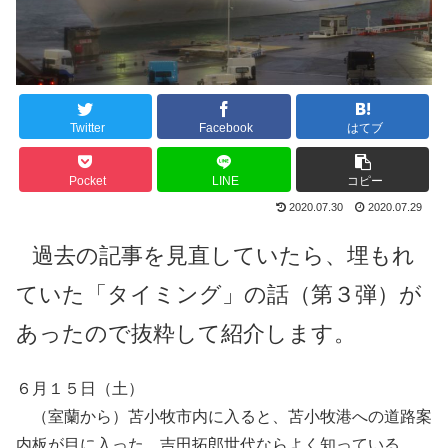
Twitter
Facebook
はてブ
Pocket
LINE
コピー
2020.07.30
2020.07.29
過去の記事を見直していたら、埋もれ
ていた「タイミング」の話（第３弾）が
あったので抜粋して紹介します。
６月１５日（土）
（室蘭から）苫小牧市内に入ると、苫小牧港への道路案
内板が目に入った。吉田拓郎世代ならよく知っている